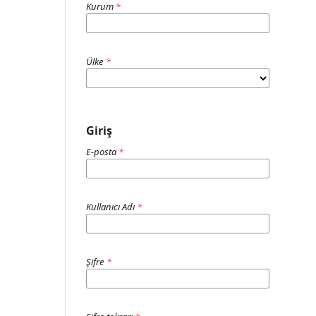
Kurum
*
Ülke
*
Giriş
E-posta
*
Kullanıcı Adı
*
Şifre
*